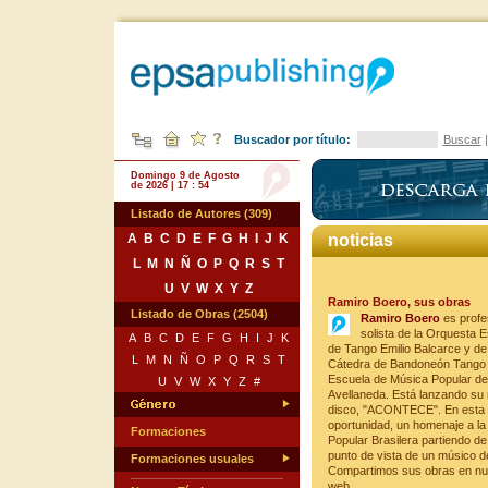
Buscador por título:
Buscar
Domingo 9 de Agosto
de 2026 | 17 : 54
Listado de Autores (309)
A
B
C
D
E
F
G
H
I
J
K
noticias
L
M
N
Ñ
O
P
Q
R
S
T
U
V
W
X
Y
Z
Ramiro Boero, sus obras
Listado de Obras (2504)
Ramiro Boero
es profe
solista de la Orquesta 
A
B
C
D
E
F
G
H
I
J
K
de Tango Emilio Balcarce y de 
L
M
N
Ñ
O
P
Q
R
S
T
Cátedra de Bandoneón Tango 
Escuela de Música Popular de
U
V
W
X
Y
Z
#
Avellaneda. Está lanzando su
disco, "ACONTECE". En esta
oportunidad, un homenaje a la
Formaciones
Popular Brasilera partiendo de
punto de vista de un músico d
Formaciones usuales
Compartimos sus obras en nu
web.