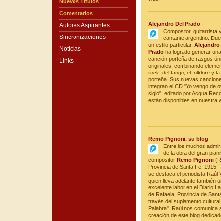
Nuevos Títulos
Comentarios
Alejandro Del Prado
Autores Aspirantes
Compositor, guitarrista 
Sincronizaciones
cantante argentino. Due
un estilo particular,
Alejandro 
Noticias
Prado
ha logrado generar una
canción porteña de rasgos ún
Links
originales, combinando elemen
rock, del tango, el folklore y l
porteña. Sus nuevas cancione
integran el CD "Yo vengo de o
siglo", editado por Acqua Rec
están disponibles en nuestra 
Remo Pignoni, su blog
Entre los muchos admir
de la obra del gran piani
compositor
Remo Pignoni
(R
Provincia de Santa Fe, 1915 -
se destaca el periodista Raúl V
quien lleva adelante también u
excelente labor en el Diario L
de Rafaela, Provincia de Santa
través del suplemento cultural
Palabra". Raúl nos comunica a
creación de este blog dedicado