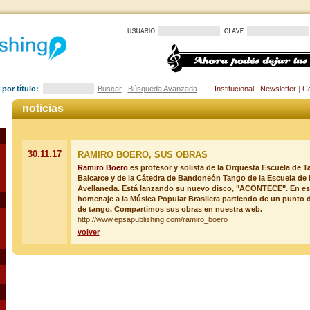
por título:
Buscar
|
Búsqueda Avanzada
Institucional
|
Newsletter
|
Co
noticias
30.11.17
RAMIRO BOERO, SUS OBRAS
Ramiro Boero
es profesor y solista de la Orquesta Escuela de T
Balcarce y de la Cátedra de Bandoneón Tango de la Escuela de
Avellaneda. Está lanzando su nuevo disco, "ACONTECE". En es
homenaje a la Música Popular Brasilera partiendo de un punto 
de tango. Compartimos sus obras en nuestra web.
http://www.epsapublishing.com/ramiro_boero
volver