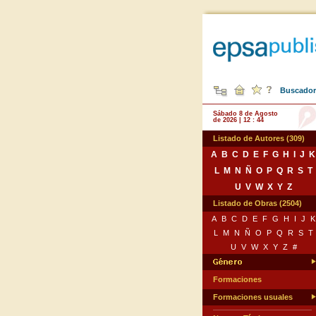
Buscador 
Sábado 8 de Agosto
de 2026 | 12 : 44
Listado de Autores (309)
A
B
C
D
E
F
G
H
I
J
K
L
M
N
Ñ
O
P
Q
R
S
T
U
V
W
X
Y
Z
Listado de Obras (2504)
A
B
C
D
E
F
G
H
I
J
K
L
M
N
Ñ
O
P
Q
R
S
T
U
V
W
X
Y
Z
#
Formaciones
Formaciones usuales