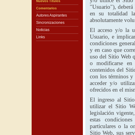
y/o utilice el Siti
Nuevos Títulos
"Usuario"), deberá 
Comentarios
en su totalidad 
Autores Aspirantes
absolutamente volun
Sincronizaciones
El acceso y/o la u
Noticias
Usuario, e implicar
Links
condiciones general
y en caso que corre
uso del Sitio Web q
o modificarse en 
contenidos del Sit
con los términos y 
acceder y/o utiliz
ofrecidos en el mis
El ingreso al Siti
utilizar el Sitio 
legislación vigente
estas condicione
particulares o la 
Sitio Web, sus serv