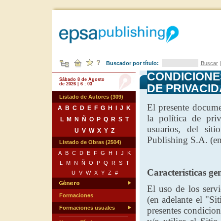
Buscador por título:
Buscar
CONDICIONE
Sábado 8 de Agosto
de 2026 | 6 : 03
DE PRIVACI
Listado de Autores (309)
El presente docume
A
B
C
D
E
F
G
H
I
J
K
la política de pri
L
M
N
Ñ
O
P
Q
R
S
T
usuarios, del sit
U
V
W
X
Y
Z
Publishing S.A. (en 
Listado de Obras (2504)
A
B
C
D
E
F
G
H
I
J
K
L
M
N
Ñ
O
P
Q
R
S
T
Características gen
U
V
W
X
Y
Z
#
El uso de los serv
Formaciones
(en adelante el "Si
Formaciones usuales
presentes condicion