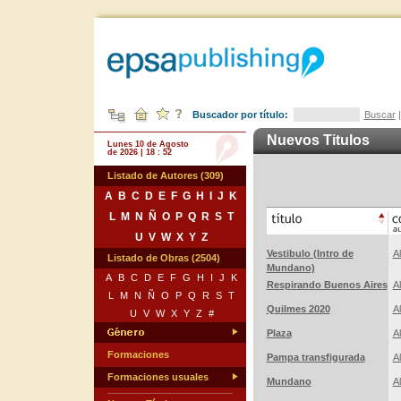
Buscador por título:
Buscar
Nuevos Titulos
Lunes 10 de Agosto
de 2026 | 18 : 52
Listado de Autores (309)
A
B
C
D
E
F
G
H
I
J
K
L
M
N
Ñ
O
P
Q
R
S
T
U
V
W
X
Y
Z
Vestibulo (Intro de
A
Listado de Obras (2504)
Mundano)
A
B
C
D
E
F
G
H
I
J
K
Respirando Buenos Aires
A
L
M
N
Ñ
O
P
Q
R
S
T
Quilmes 2020
A
U
V
W
X
Y
Z
#
Plaza
A
Formaciones
Pampa transfigurada
A
Formaciones usuales
Mundano
A