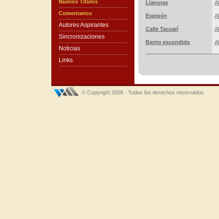
Nuevos Títulos
Llanuras
A
Comentarios
Espigón
A
Autores Aspirantes
Calle Tacuarí
A
Sincronizaciones
Barrio escondido
A
Noticias
Links
© Copyright 2008 - Todos los derechos reservados