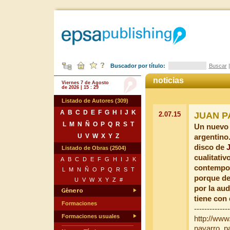
Buscador por título:
Buscar
noticias
Viernes 7 de Agosto
de 2026 | 15 : 29
Listado de Autores (309)
A
B
C
D
E
F
G
H
I
J
K
2.07.15
JUAN P
L
M
N
Ñ
O
P
Q
R
S
T
Un nuevo 
U
V
W
X
Y
Z
argentino
disco de
Listado de Obras (2504)
cualitati
A
B
C
D
E
F
G
H
I
J
K
contempor
L
M
N
Ñ
O
P
Q
R
S
T
porque de
U
V
W
X
Y
Z
#
por la aud
tiene con
Formaciones
------------
Formaciones usuales
http://www
navarro_pa