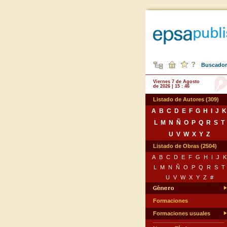
Buscador 
Viernes 7 de Agosto
de 2026 | 15 : 46
Listado de Autores (309)
A
B
C
D
E
F
G
H
I
J
K
L
M
N
Ñ
O
P
Q
R
S
T
U
V
W
X
Y
Z
Listado de Obras (2504)
A
B
C
D
E
F
G
H
I
J
K
L
M
N
Ñ
O
P
Q
R
S
T
U
V
W
X
Y
Z
#
Formaciones
Formaciones usuales