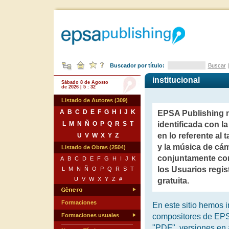
Buscador por título:
Buscar
institucional
Sábado 8 de Agosto
de 2026 | 5 : 32
Listado de Autores (309)
A
B
C
D
E
F
G
H
I
J
K
EPSA Publishing n
L
M
N
Ñ
O
P
Q
R
S
T
identificada con l
en lo referente al 
U
V
W
X
Y
Z
y la música de cá
Listado de Obras (2504)
conjuntamente con 
A
B
C
D
E
F
G
H
I
J
K
los Usuarios regis
L
M
N
Ñ
O
P
Q
R
S
T
U
V
W
X
Y
Z
#
gratuita.
Formaciones
En este sitio hemos i
Formaciones usuales
compositores de EPSA
"PDF", versiones en 