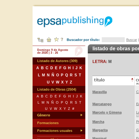
Buscador por título:
Buscar
listado de obras por
Domingo 9 de Agosto
de 2026 | 3 : 26
Listado de Autores (309)
LETRA:
M
A
B
C
D
E
F
G
H
I
J
K
L
M
N
Ñ
O
P
Q
R
S
T
U
V
W
X
Y
Z
Listado de Obras (2504)
Maravilla
C
A
B
C
D
E
F
G
H
I
J
K
L
M
N
Ñ
O
P
Q
R
S
T
Marcatango
E
U
V
W
X
Y
Z
#
Marcelo y Gimena
L
Mú
Marcha
P
Formaciones
Margarita
G
Formaciones usuales
Marginal
E