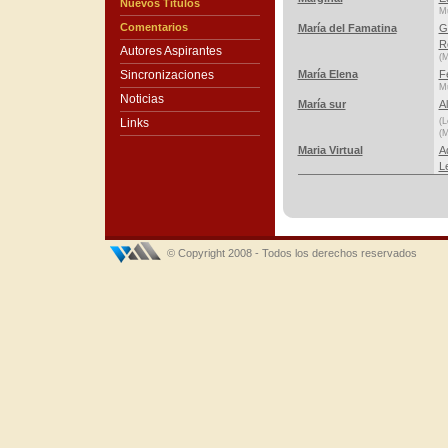
Nuevos Títulos
Mú
Comentarios
María del Famatina
G
R
Autores Aspirantes
(M
Sincronizaciones
María Elena
F
Mú
Noticias
María sur
A
Links
(L
(M
Maria Virtual
A
L
© Copyright 2008 - Todos los derechos reservados