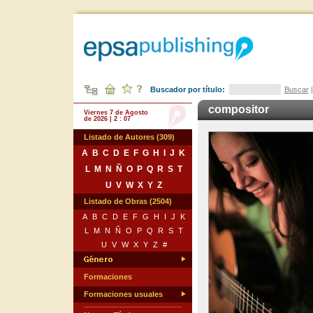
Buscador por título:
Buscar
compositor
Viernes 7 de Agosto
de 2026 | 2 : 07
Listado de Autores (309)
A
B
C
D
E
F
G
H
I
J
K
L
M
N
Ñ
O
P
Q
R
S
T
U
V
W
X
Y
Z
Listado de Obras (2504)
A
B
C
D
E
F
G
H
I
J
K
L
M
N
Ñ
O
P
Q
R
S
T
U
V
W
X
Y
Z
#
Formaciones
Formaciones usuales