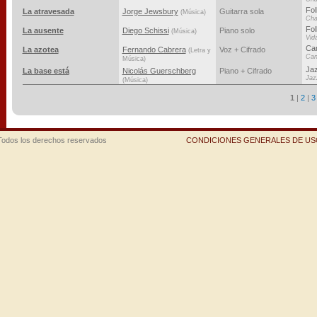
Fol
La atravesada
Jorge Jewsbury
Guitarra sola
(Música)
Cha
Fol
La ausente
Diego Schissi
Piano solo
(Música)
Vid
Ca
La azotea
Fernando Cabrera
Voz + Cifrado
(Letra y
Can
Música)
Ja
La base está
Nicolás Guerschberg
Piano + Cifrado
Jaz
(Música)
1
|
2
|
3
Todos los derechos reservados
CONDICIONES GENERALES DE USO