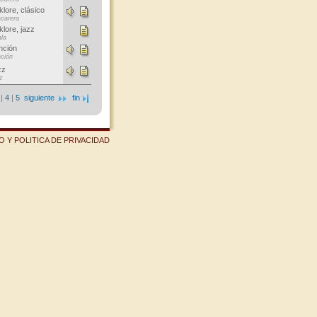
klore, clásico
carera
klore, jazz
ala
nción
ción
zz
z
|
4
|
5
siguiente
fin
 Y POLITICA DE PRIVACIDAD