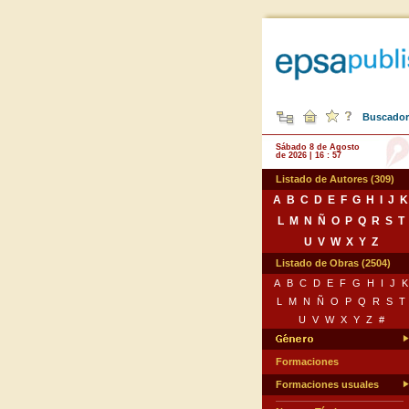
Buscador 
Sábado 8 de Agosto
de 2026 | 16 : 57
Listado de Autores (309)
A
B
C
D
E
F
G
H
I
J
K
L
M
N
Ñ
O
P
Q
R
S
T
U
V
W
X
Y
Z
Listado de Obras (2504)
A
B
C
D
E
F
G
H
I
J
K
L
M
N
Ñ
O
P
Q
R
S
T
U
V
W
X
Y
Z
#
Formaciones
Formaciones usuales