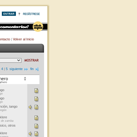
ntacto
|
Volver al Inicio
|
4
|
5
siguiente
fin
ngo
go
ngo
go
ción, tango
ongón
klore
e de zamba
sico, otros
klore
carera