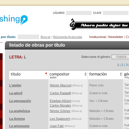
por título:
Buscar
|
Búsqueda Avanzada
Institucional
|
Newsletter
|
Co
listado de obras por título
LETRA:
L
Seleccione el género
1
|
2
|
3
Ta
L'atelier
Néstor Marconi
Piano solo
(Música)
Tan
Ta
La adoré
Carlos Radaelli
Guitarra sola
(Música)
Tan
Can
La agrupación
Esteban Klísich
Voz + Cifrado
(Letra)
Mil
Carlos Morales
(Música)
Fol
La analgésica
Néstor Gómez
Melodía + Cifrado
(Música)
Air
Clá
La Antena
Leo Sujatovich
Melodía + Cifrado
(Música)
Fol
La antuquera
Juan Falú
Guitarra sola
(Música)
Cha