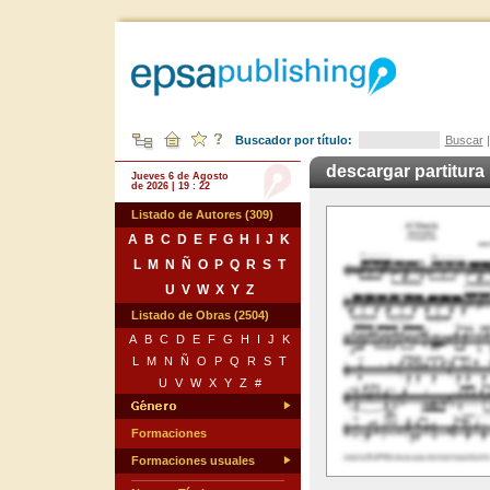
Buscador por título:
Buscar
descargar partitura
Jueves 6 de Agosto
de 2026 | 19 : 22
Listado de Autores (309)
A
B
C
D
E
F
G
H
I
J
K
L
M
N
Ñ
O
P
Q
R
S
T
U
V
W
X
Y
Z
Listado de Obras (2504)
A
B
C
D
E
F
G
H
I
J
K
L
M
N
Ñ
O
P
Q
R
S
T
U
V
W
X
Y
Z
#
Formaciones
Formaciones usuales