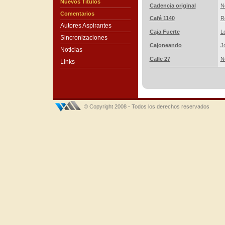
Nuevos Títulos
Cadencia original
N
Comentarios
Café 1140
R
Autores Aspirantes
Caja Fuerte
L
Sincronizaciones
Cajoneando
J
Noticias
Calle 27
N
Links
© Copyright 2008 - Todos los derechos reservados