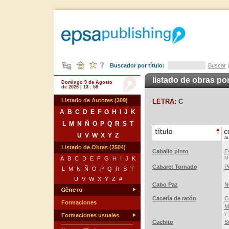
Buscador por título:
Buscar
listado de obras por
Domingo 9 de Agosto
de 2026 | 13 : 58
Listado de Autores (309)
LETRA:
C
A
B
C
D
E
F
G
H
I
J
K
L
M
N
Ñ
O
P
Q
R
S
T
U
V
W
X
Y
Z
Listado de Obras (2504)
Caballo pinto
E
A
B
C
D
E
F
G
H
I
J
K
Mú
Cabaret Tornado
P
L
M
N
Ñ
O
P
Q
R
S
T
U
V
W
X
Y
Z
#
Cabo Paz
N
Cacería de ratón
C
Formaciones
M
y 
Formaciones usuales
Cachito
S