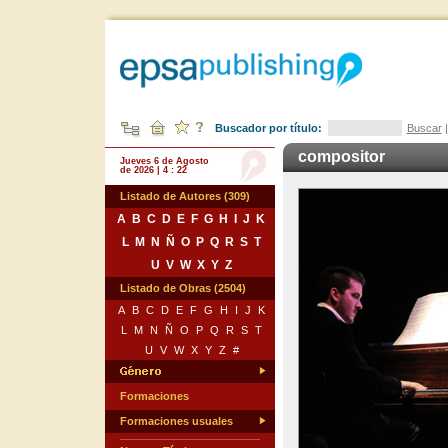
Buscador por título:
Buscar
compositor
Jueves 6 de Agosto
de 2026 | 4 : 22
Listado de Autores (309)
A
B
C
D
E
F
G
H
I
J
K
L
M
N
Ñ
O
P
Q
R
S
T
U
V
W
X
Y
Z
Listado de Obras (2504)
A
B
C
D
E
F
G
H
I
J
K
L
M
N
Ñ
O
P
Q
R
S
T
U
V
W
X
Y
Z
#
Formaciones
Formaciones usuales