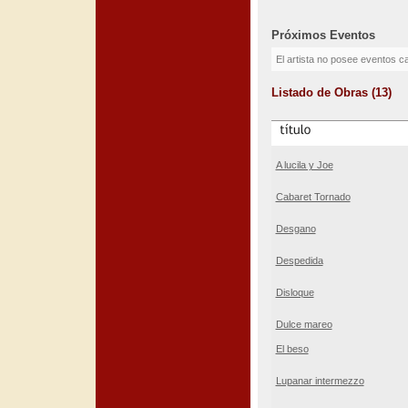
Próximos Eventos
El artista no posee eventos c
Listado de Obras (13)
A lucila y Joe
Cabaret Tornado
Desgano
Despedida
Disloque
Dulce mareo
El beso
Lupanar intermezzo