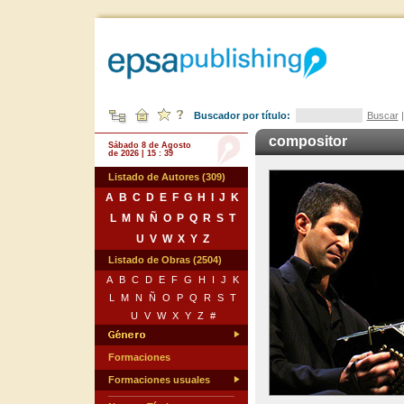
Buscador por título:
Buscar
compositor
Sábado 8 de Agosto
de 2026 | 15 : 39
Listado de Autores (309)
A
B
C
D
E
F
G
H
I
J
K
L
M
N
Ñ
O
P
Q
R
S
T
U
V
W
X
Y
Z
Listado de Obras (2504)
A
B
C
D
E
F
G
H
I
J
K
L
M
N
Ñ
O
P
Q
R
S
T
U
V
W
X
Y
Z
#
Formaciones
Formaciones usuales