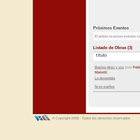
Próximos Eventos
El artista no posee eventos c
Listado de Obras (3)
Buenos Aires y voz
(con
Pabl
Mainetti
)
La despedida
Ni en sueños
© Copyright 2008 - Todos los derechos reservados