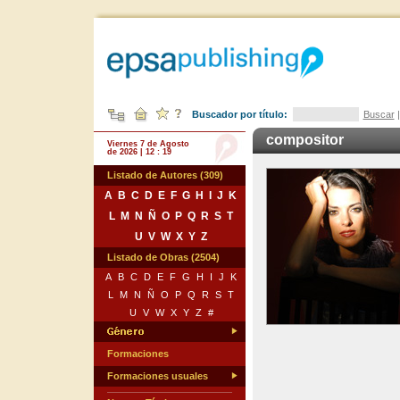
Buscador por título:
Buscar
compositor
Viernes 7 de Agosto
de 2026 | 12 : 19
Listado de Autores (309)
A
B
C
D
E
F
G
H
I
J
K
L
M
N
Ñ
O
P
Q
R
S
T
U
V
W
X
Y
Z
Listado de Obras (2504)
A
B
C
D
E
F
G
H
I
J
K
L
M
N
Ñ
O
P
Q
R
S
T
U
V
W
X
Y
Z
#
Formaciones
Formaciones usuales