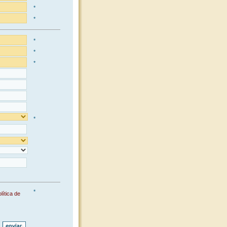
*
*
*
*
*
*
*
lítica de