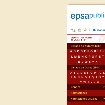
Buscador 
Viernes 7 de Agosto
de 2026 | 5 : 04
Listado de Autores (309)
A
B
C
D
E
F
G
H
I
J
K
L
M
N
Ñ
O
P
Q
R
S
T
U
V
W
X
Y
Z
Listado de Obras (2504)
A
B
C
D
E
F
G
H
I
J
K
L
M
N
Ñ
O
P
Q
R
S
T
U
V
W
X
Y
Z
#
Formaciones
Formaciones usuales