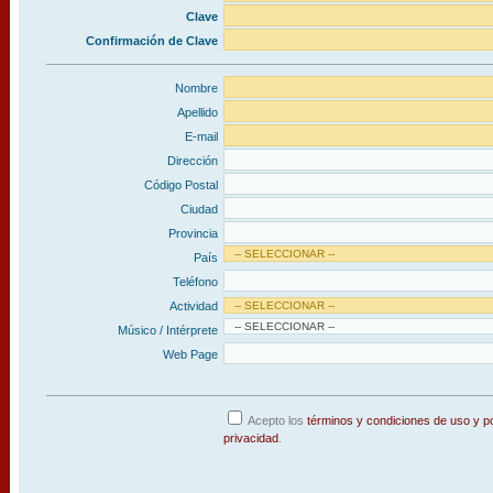
Clave
Confirmación de Clave
Nombre
Apellido
E-mail
Dirección
Código Postal
Ciudad
Provincia
País
Teléfono
Actividad
Músico / Intérprete
Web Page
Acepto los
términos y condiciones de uso y po
privacidad
.