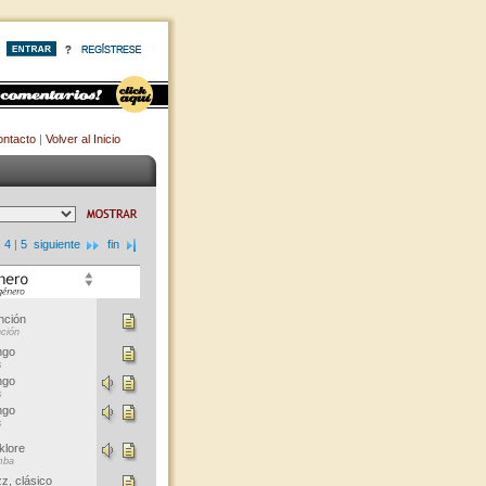
ntacto
|
Volver al Inicio
|
4
|
5
siguiente
fin
nción
ción
ngo
s
ngo
s
ngo
s
klore
mba
z, clásico