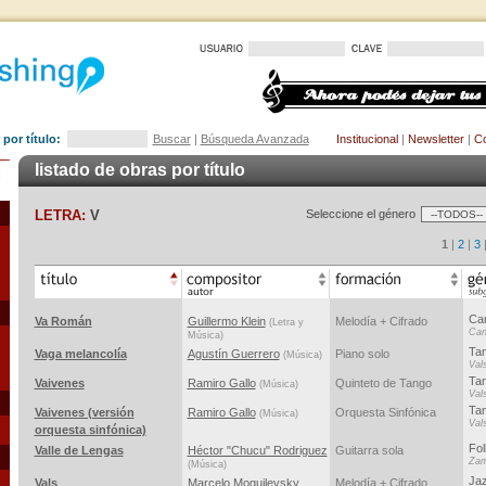
por título:
Buscar
|
Búsqueda Avanzada
Institucional
|
Newsletter
|
Co
listado de obras por título
LETRA:
V
Seleccione el género
1
|
2
|
3
Ca
Va Román
Guillermo Klein
Melodía + Cifrado
(Letra y
Can
Música)
Ta
Vaga melancolía
Agustín Guerrero
Piano solo
(Música)
Val
Ta
Vaivenes
Ramiro Gallo
Quinteto de Tango
(Música)
Val
Ta
Vaivenes (versión
Ramiro Gallo
Orquesta Sinfónica
(Música)
Val
orquesta sinfónica)
Fol
Valle de Lengas
Héctor "Chucu" Rodriguez
Guitarra sola
Za
(Música)
Jaz
Vals
Marcelo Moguilevsky
Melodía + Cifrado