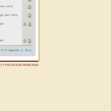
s
sico, otros
s
go, jazz, otros
s
ngo
s
ngo
s
|
4
|
5
siguiente
fin
 Y POLITICA DE PRIVACIDAD