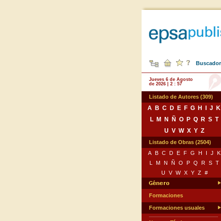
Buscador 
Jueves 6 de Agosto
de 2026 | 2 : 57
Listado de Autores (309)
A
B
C
D
E
F
G
H
I
J
K
L
M
N
Ñ
O
P
Q
R
S
T
U
V
W
X
Y
Z
Listado de Obras (2504)
A
B
C
D
E
F
G
H
I
J
K
L
M
N
Ñ
O
P
Q
R
S
T
U
V
W
X
Y
Z
#
Formaciones
Formaciones usuales