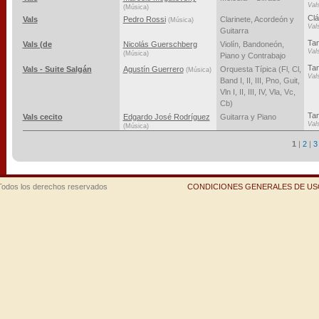
Val
(Música)
Clá
Vals
Pedro Rossi
Clarinete, Acordeón y
(Música)
Val
Guitarra
Tan
Vals (de
Nicolás Guerschberg
Violín, Bandoneón,
Val
(Música)
Piano y Contrabajo
Ta
Vals - Suite Salgán
Agustín Guerrero
Orquesta Típica (Fl, Cl,
(Música)
Val
Band I, II, III, Pno, Guit,
Vln I, II, III, IV, Vla, Vc,
Cb)
Ta
Vals cecito
Edgardo José Rodríguez
Guitarra y Piano
Val
(Música)
1
|
2
|
3
Todos los derechos reservados
CONDICIONES GENERALES DE USO