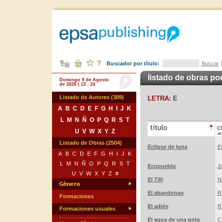
Buscador por título:
Buscar
listado de obras por
Domingo 9 de Agosto
de 2026 | 13 : 24
Listado de Autores (309)
LETRA:
E
A
B
C
D
E
F
G
H
I
J
K
L
M
N
Ñ
O
P
Q
R
S
T
U
V
W
X
Y
Z
Listado de Obras (2504)
Eclipse de luna
E
A
B
C
D
E
F
G
H
I
J
K
L
M
N
Ñ
O
P
Q
R
S
T
Ecopueblo
J
U
V
W
X
Y
Z
#
El 730
N
El abandonao
R
Formaciones
El adiós
R
Formaciones usuales
El agua de una gota
C