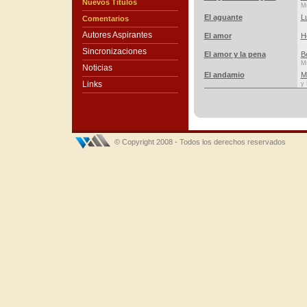
Nuevos Títulos
Mú
El aguante
Lu
Comentarios
Autores Aspirantes
El amor
H
Sincronizaciones
El amor y la pena
B
Mú
Noticias
El andamio
M
Links
y 
© Copyright 2008 - Todos los derechos reservados