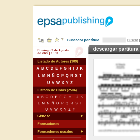
Buscador por título:
Buscar
descargar partitura
Domingo 9 de Agosto
de 2026 | 1 : 11
Listado de Autores (309)
A
B
C
D
E
F
G
H
I
J
K
L
M
N
Ñ
O
P
Q
R
S
T
U
V
W
X
Y
Z
Listado de Obras (2504)
A
B
C
D
E
F
G
H
I
J
K
L
M
N
Ñ
O
P
Q
R
S
T
U
V
W
X
Y
Z
#
Formaciones
Formaciones usuales