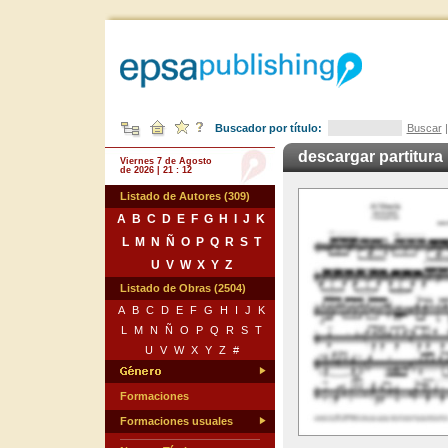
Buscador por título:
Buscar
descargar partitura
Viernes 7 de Agosto
de 2026 | 21 : 12
Listado de Autores (309)
A
B
C
D
E
F
G
H
I
J
K
L
M
N
Ñ
O
P
Q
R
S
T
U
V
W
X
Y
Z
Listado de Obras (2504)
A
B
C
D
E
F
G
H
I
J
K
L
M
N
Ñ
O
P
Q
R
S
T
U
V
W
X
Y
Z
#
Formaciones
Formaciones usuales