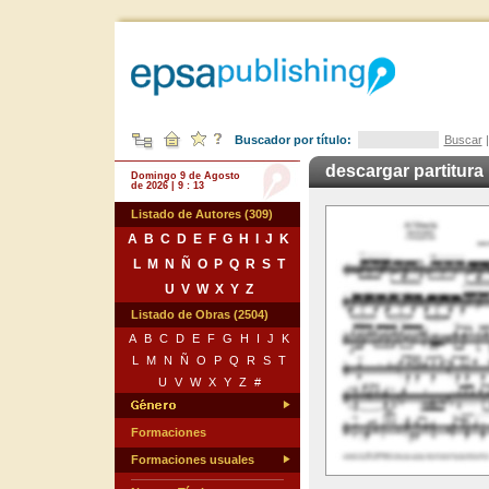
Buscador por título:
Buscar
descargar partitura
Domingo 9 de Agosto
de 2026 | 9 : 13
Listado de Autores (309)
A
B
C
D
E
F
G
H
I
J
K
L
M
N
Ñ
O
P
Q
R
S
T
U
V
W
X
Y
Z
Listado de Obras (2504)
A
B
C
D
E
F
G
H
I
J
K
L
M
N
Ñ
O
P
Q
R
S
T
U
V
W
X
Y
Z
#
Formaciones
Formaciones usuales