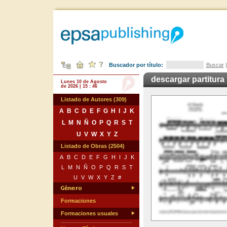
Buscador por título:
Buscar
descargar partitura
Lunes 10 de Agosto
de 2026 | 15 : 46
Listado de Autores (309)
A
B
C
D
E
F
G
H
I
J
K
L
M
N
Ñ
O
P
Q
R
S
T
U
V
W
X
Y
Z
Listado de Obras (2504)
A
B
C
D
E
F
G
H
I
J
K
L
M
N
Ñ
O
P
Q
R
S
T
U
V
W
X
Y
Z
#
Formaciones
Formaciones usuales