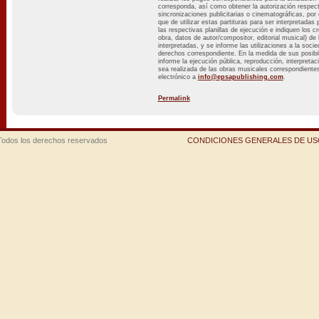
corresponda, así como obtener la autorización respec
sincronizaciones publicitarias o cinematográficas, por
que de utilizar estas partituras para ser interpretadas
las respectivas planillas de ejecución e indiquen los cr
obra, datos de autor/compositor, editorial musical) d
interpretadas, y se informe las utilizaciones a la soci
derechos correspondiente. En la medida de sus posib
informe la ejecución pública, reproducción, interpretac
sea realizada de las obras musicales correspondientes 
electrónico a
info@epsapublishing.com
.
Permalink
Todos los derechos reservados
CONDICIONES GENERALES DE USO