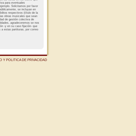
tiva para eventuales
 ejemplo. Solicitamos por favor
 públicamente, se incluyan en
éditos respectivos (título de la
e las obras musicales que sean
edad de gestión colectiva de
ilidades, agradeceremos se nos
ión -y en su caso fijación- que
a estas partituras, por correo
 Y POLITICA DE PRIVACIDAD