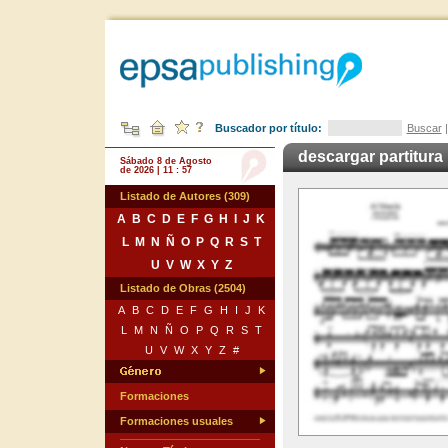
Buscador por título:
Buscar
descargar partitura
Sábado 8 de Agosto
de 2026 | 11 : 57
Listado de Autores (309)
A
B
C
D
E
F
G
H
I
J
K
L
M
N
Ñ
O
P
Q
R
S
T
U
V
W
X
Y
Z
Listado de Obras (2504)
A
B
C
D
E
F
G
H
I
J
K
L
M
N
Ñ
O
P
Q
R
S
T
U
V
W
X
Y
Z
#
Formaciones
Formaciones usuales