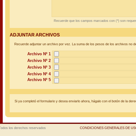
Recuerde que los campos marcados con (*) son requer
ADJUNTAR ARCHIVOS
Recuerde adjuntar un archivo por vez. La suma de los pesos de los archivos no d
Archivo Nº 1
Archivo Nº 2
Archivo Nº 3
Archivo Nº 4
Archivo Nº 5
Si ya completó el formulario y desea enviarlo ahora, hágalo con el botón de la der
Todos los derechos reservados
CONDICIONES GENERALES DE USO