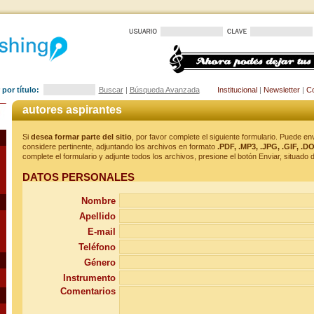
por título:
Buscar
|
Búsqueda Avanzada
Institucional
|
Newsletter
|
Co
autores aspirantes
Si
desea formar parte del sitio
, por favor complete el siguiente formulario. Puede en
considere pertinente, adjuntando los archivos en formato
.PDF, .MP3, .JPG, .GIF,
.D
complete el formulario y adjunte todos los archivos, presione el botón Enviar, situado d
DATOS PERSONALES
Nombre
Apellido
E-mail
Teléfono
Género
Instrumento
Comentarios