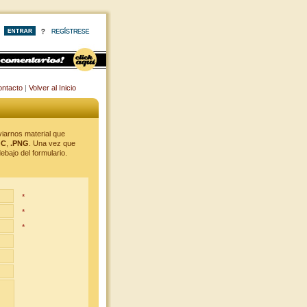
ntacto
|
Volver al Inicio
viarnos material que
OC
,
.PNG
. Una vez que
ebajo del formulario.
*
*
*