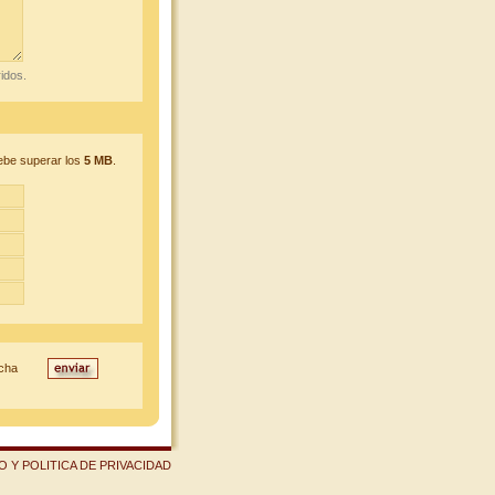
idos.
ebe superar los
5 MB
.
echa
 Y POLITICA DE PRIVACIDAD