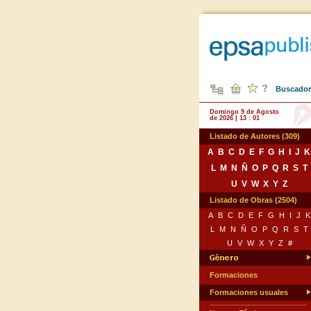
Buscador 
Domingo 9 de Agosto
de 2026 | 13 : 01
Listado de Autores (309)
A
B
C
D
E
F
G
H
I
J
K
L
M
N
Ñ
O
P
Q
R
S
T
U
V
W
X
Y
Z
Listado de Obras (2504)
A
B
C
D
E
F
G
H
I
J
K
L
M
N
Ñ
O
P
Q
R
S
T
U
V
W
X
Y
Z
#
Formaciones
Formaciones usuales