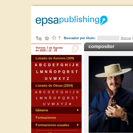
Buscador por título:
Buscar
compositor
Viernes 7 de Agosto
de 2026 | 12 : 24
Listado de Autores (309)
A
B
C
D
E
F
G
H
I
J
K
L
M
N
Ñ
O
P
Q
R
S
T
U
V
W
X
Y
Z
Listado de Obras (2504)
A
B
C
D
E
F
G
H
I
J
K
L
M
N
Ñ
O
P
Q
R
S
T
U
V
W
X
Y
Z
#
Formaciones
Formaciones usuales