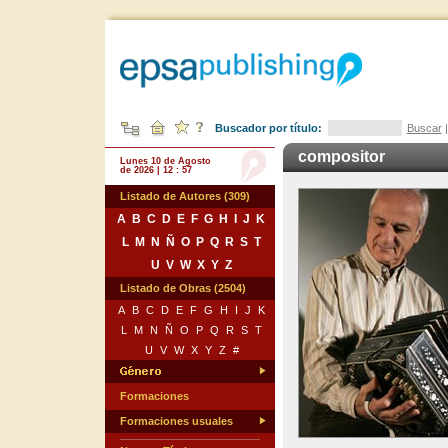
Buscador por título:
Buscar
compositor
Lunes 10 de Agosto
de 2026 | 12 : 57
Listado de Autores (309)
A
B
C
D
E
F
G
H
I
J
K
L
M
N
Ñ
O
P
Q
R
S
T
U
V
W
X
Y
Z
Listado de Obras (2504)
A
B
C
D
E
F
G
H
I
J
K
L
M
N
Ñ
O
P
Q
R
S
T
U
V
W
X
Y
Z
#
Formaciones
Formaciones usuales