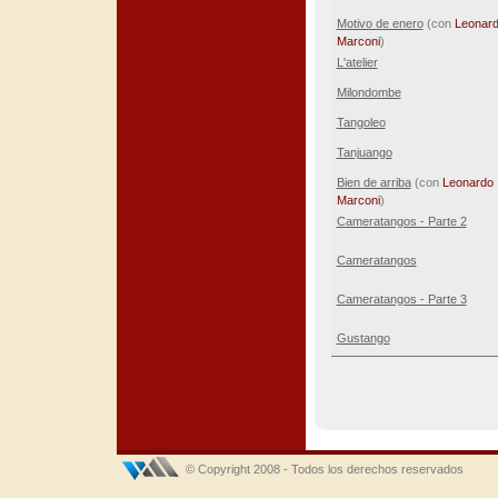
Motivo de enero
(con
Leonar
Marconi
)
L'atelier
Milondombe
Tangoleo
Tanjuango
Bien de arriba
(con
Leonardo
Marconi
)
Cameratangos - Parte 2
Cameratangos
Cameratangos - Parte 3
Gustango
© Copyright 2008 - Todos los derechos reservados