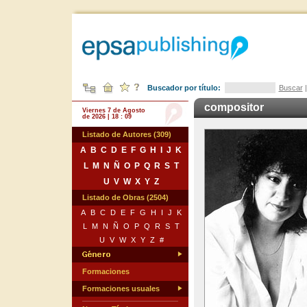
Buscador por título:
Buscar
compositor
Viernes 7 de Agosto
de 2026 | 18 : 09
Listado de Autores (309)
A
B
C
D
E
F
G
H
I
J
K
L
M
N
Ñ
O
P
Q
R
S
T
U
V
W
X
Y
Z
Listado de Obras (2504)
A
B
C
D
E
F
G
H
I
J
K
L
M
N
Ñ
O
P
Q
R
S
T
U
V
W
X
Y
Z
#
Formaciones
Formaciones usuales