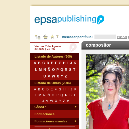
Buscador por título:
Buscar
compositor
Viernes 7 de Agosto
de 2026 | 21 : 07
Listado de Autores (309)
A
B
C
D
E
F
G
H
I
J
K
L
M
N
Ñ
O
P
Q
R
S
T
U
V
W
X
Y
Z
Listado de Obras (2504)
A
B
C
D
E
F
G
H
I
J
K
L
M
N
Ñ
O
P
Q
R
S
T
U
V
W
X
Y
Z
#
Formaciones
Formaciones usuales