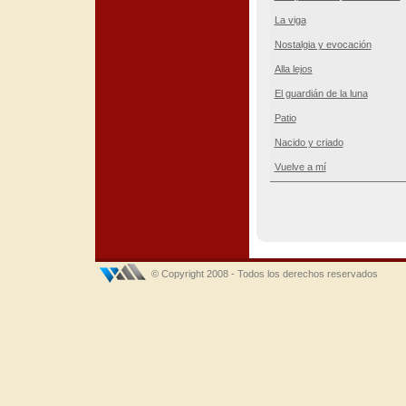
La viga
Nostalgia y evocación
Alla lejos
El guardián de la luna
Patio
Nacido y criado
Vuelve a mí
© Copyright 2008 - Todos los derechos reservados