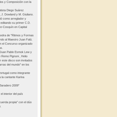
los y Composición con la
utista Diego Suárez
 J. Dowland y M. Giuliano.
ó como arreglador y
; editando su primer C.D.
re-Cosquín en Capital
átedra de "Ritmos y Formas
ando al Maestro Juan Falú.
en el Concurso organizado
as.
ta Juan Pablo Esmok Lew y
 Remo Pignoni , Helio
r este disco son invitados
itarras del mundo" en los
Portugal como integrante
la cantante Karina
 Baradero 2009"
l interior del país
uerda propia" con el dúo
.