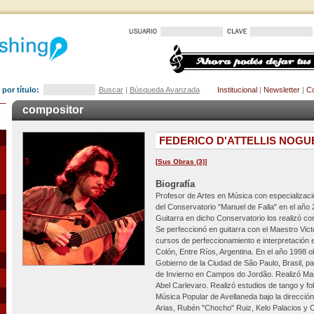
por título:
Buscar
|
Búsqueda Avanzada
Institucional
|
Newsletter
|
Co
compositor
FEDERICO D'ATTELLIS NOGU
[
Sus Obras (3)
]
Biografía
Profesor de Artes en Música con especializaci
del Conservatorio "Manuel de Falla" en el año
Guitarra en dicho Conservatorio los realizó co
Se perfeccionó en guitarra con el Maestro Vict
cursos de perfeccionamiento e interpretación en
Colón, Entre Ríos, Argentina. En el año 1998 o
Gobierno de la Ciudad de São Paulo, Brasil, par
de Invierno en Campos do Jordão. Realizó Mas
Abel Carlevaro. Realizó estudios de tango y fo
Música Popular de Avellaneda bajo la direcció
Arias, Rubén "Chocho" Ruiz, Kelo Palacios y 