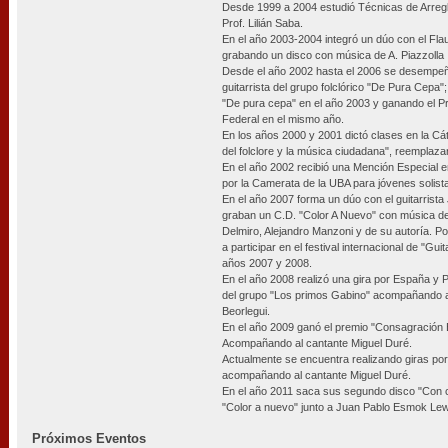
Desde 1999 a 2004 estudió Técnicas de Arreg
Prof. Lilián Saba.
En el año 2003-2004 integró un dúo con el Fla
grabando un disco con música de A. Piazzolla ,
Desde el año 2002 hasta el 2006 se desempeñ
guitarrista del grupo folclórico "De Pura Cepa"
"De pura cepa" en el año 2003 y ganando el P
Federal en el mismo año.
En los años 2000 y 2001 dictó clases en la C
del folclore y la música ciudadana", reemplaz
En el año 2002 recibió una Mención Especial 
por la Camerata de la UBA para jóvenes solist
En el año 2007 forma un dúo con el guitarris
graban un C.D. "Color A Nuevo" con música de
Delmiro, Alejandro Manzoni y de su autoría. Po
a participar en el festival internacional de "Gu
años 2007 y 2008.
En el año 2008 realizó una gira por España y 
del grupo "Los primos Gabino" acompañando a 
Beorlegui.
En el año 2009 ganó el premio "Consagración
Acompañando al cantante Miguel Duré.
Actualmente se encuentra realizando giras por e
acompañando al cantante Miguel Duré.
En el año 2011 saca sus segundo disco "Con c
"Color a nuevo" junto a Juan Pablo Esmok Lew
Próximos Eventos