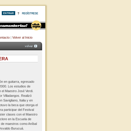
ntacto
|
Volver al Inicio
ERA
ón en guitarra, egresado
 2000. Los estudios de
n el Maestro José Verdi.
or Villadangos. Realizó
 Savigliano, Italia y en
btuvo la beca que otorga el
a participar del Festival
ter clases con el Maestro
lclore en la Escuela de
n de maestros como Aníbal
Osvaldo Burucuá.