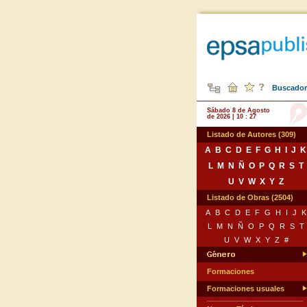
Buscador 
Sábado 8 de Agosto
de 2026 | 10 : 27
Listado de Autores (309)
A
B
C
D
E
F
G
H
I
J
K
L
M
N
Ñ
O
P
Q
R
S
T
U
V
W
X
Y
Z
Listado de Obras (2504)
A
B
C
D
E
F
G
H
I
J
K
L
M
N
Ñ
O
P
Q
R
S
T
U
V
W
X
Y
Z
#
Formaciones
Formaciones usuales