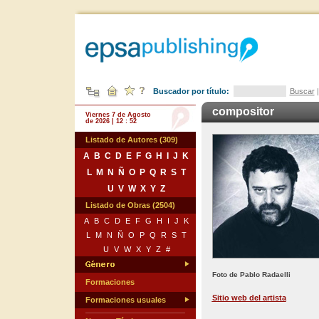
Buscador por título:
Buscar
compositor
Viernes 7 de Agosto
de 2026 | 12 : 52
Listado de Autores (309)
A
B
C
D
E
F
G
H
I
J
K
L
M
N
Ñ
O
P
Q
R
S
T
U
V
W
X
Y
Z
Listado de Obras (2504)
A
B
C
D
E
F
G
H
I
J
K
L
M
N
Ñ
O
P
Q
R
S
T
U
V
W
X
Y
Z
#
Foto de Pablo Radaelli
Formaciones
Sitio web del artista
Formaciones usuales