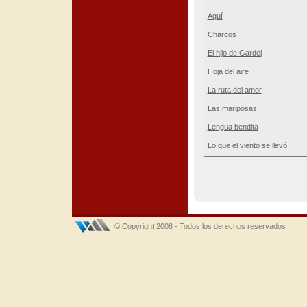
Aquí
Charcos
El hijo de Gardel
Hoja del aire
La ruta del amor
Las mariposas
Lengua bendita
Lo que el viento se llevó
© Copyright 2008 - Todos los derechos reservados