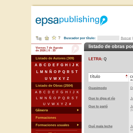
Buscador por título:
Buscar
listado de obras por
Viernes 7 de Agosto
de 2026 | 0 : 35
Listado de Autores (309)
LETRA:
Q
A
B
C
D
E
F
G
H
I
J
K
L
M
N
Ñ
O
P
Q
R
S
T
U
V
W
X
Y
Z
Listado de Obras (2504)
Quasimodo
D
A
B
C
D
E
F
G
H
I
J
K
L
M
N
Ñ
O
P
Q
R
S
T
Que lo diga el río
J
U
V
W
X
Y
Z
#
Que lo parió
J
(M
Formaciones
Formaciones usuales
Qué mala leche
J
Mú