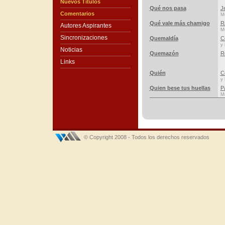
Nuevos Títulos
Qué nos pasa
J
Comentarios
Mú
Qué vale más chamigo
R
Autores Aspirantes
Mú
Sincronizaciones
Quemaldía
C
y 
Noticias
Quemazón
R
Links
Quién
C
y 
Quien bese tus huellas
P
Mú
© Copyright 2008 - Todos los derechos reservados