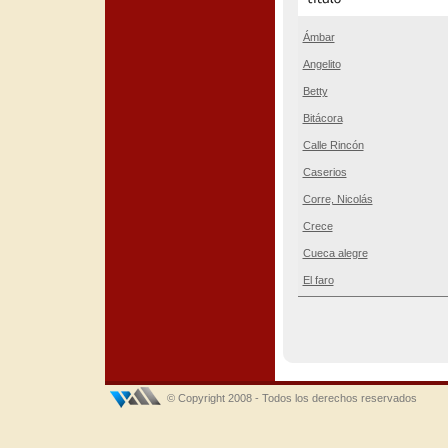
Ámbar
Angelito
Betty
Bitácora
Calle Rincón
Caserios
Corre, Nicolás
Crece
Cueca alegre
El faro
© Copyright 2008 - Todos los derechos reservados