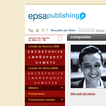
Buscador por título:
Buscar
compositor
Jueves 6 de Agosto
de 2026 | 21 : 56
Listado de Autores (309)
A
B
C
D
E
F
G
H
I
J
K
L
M
N
Ñ
O
P
Q
R
S
T
U
V
W
X
Y
Z
Listado de Obras (2504)
A
B
C
D
E
F
G
H
I
J
K
L
M
N
Ñ
O
P
Q
R
S
T
U
V
W
X
Y
Z
#
Formaciones
Sitio web del artista
Formaciones usuales