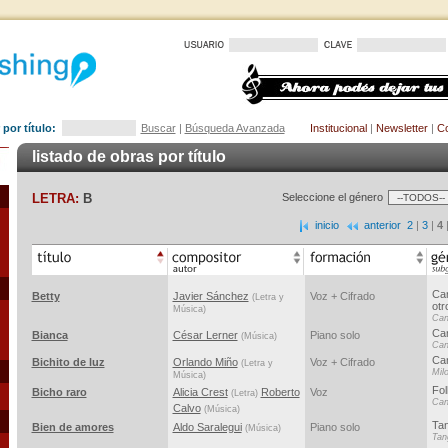
por título:
Buscar
|
Búsqueda Avanzada
Institucional
|
Newsletter
|
Co
listado de obras por título
LETRA:
B
Seleccione el género
inicio
anterior
2
|
3
|
4
Can
Betty
Javier Sánchez
Voz + Cifrado
(Letra y
otr
Música)
Can
Ca
Bianca
César Lerner
Piano solo
(Música)
Can
Ca
Bichito de luz
Orlando Miño
Voz + Cifrado
(Letra y
Mil
Música)
Fol
Bicho raro
Alicia Crest
Roberto
Voz
(Letra)
Ca
Calvo
(Música)
Ta
Bien de amores
Aldo Saralegui
Piano solo
(Música)
Tan