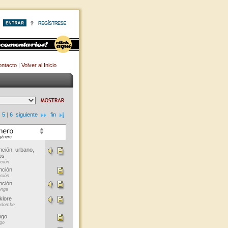
ntacto
|
Volver al Inicio
|
5
|
6
siguiente
fin
ción, urbano,
os
ción
nción
ción
nción
onga
klore
ndombe
ngo
go