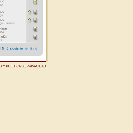
ngo
go
ngo
go
ngo
go, Canción
klore
mba
nción
es
|
5
|
6
siguiente
fin
 Y POLITICA DE PRIVACIDAD