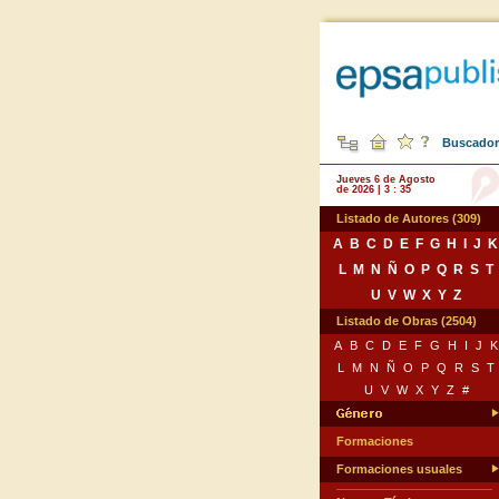
Buscador 
Jueves 6 de Agosto
de 2026 | 3 : 35
Listado de Autores (309)
A
B
C
D
E
F
G
H
I
J
K
L
M
N
Ñ
O
P
Q
R
S
T
U
V
W
X
Y
Z
Listado de Obras (2504)
A
B
C
D
E
F
G
H
I
J
K
L
M
N
Ñ
O
P
Q
R
S
T
U
V
W
X
Y
Z
#
Formaciones
Formaciones usuales