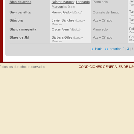
Ta
Bien de arriba
Néstor Marconi
Leonardo
Piano solo
;
Tan
Marconi
(Música)
Ta
Bien parrillita
Ramiro Gallo
Quinteto de Tango
(Música)
Tan
Ta
Bitácora
Javier Sánchez
Voz + Cifrado
(Letra y
Tan
Música)
Fol
Blanca margarita
Oscar Alem
Piano solo
(Música)
Za
Ca
Blues de JM
Bárbara Gilles
Voz + Cifrado
(Letra y
Blu
Música)
inicio
anterior
2
|
3
|
4
Todos los derechos reservados
CONDICIONES GENERALES DE USO