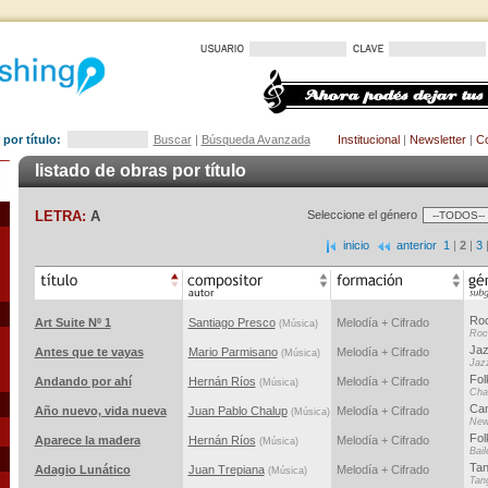
por título:
Buscar
|
Búsqueda Avanzada
Institucional
|
Newsletter
|
Co
listado de obras por título
LETRA:
A
Seleccione el género
inicio
anterior
1
|
2
|
3
Ro
Art Suite Nº 1
Santiago Presco
Melodía + Cifrado
(Música)
Roc
Ja
Antes que te vayas
Mario Parmisano
Melodía + Cifrado
(Música)
Jaz
Fol
Andando por ahí
Hernán Ríos
Melodía + Cifrado
(Música)
Cha
Can
Año nuevo, vida nueva
Juan Pablo Chalup
Melodía + Cifrado
(Música)
New
Fol
Aparece la madera
Hernán Ríos
Melodía + Cifrado
(Música)
Bail
Ta
Adagio Lunático
Juan Trepiana
Melodía + Cifrado
(Música)
Tan