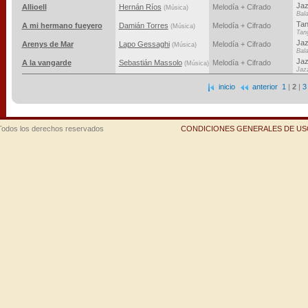
Ja
Allioell
Hernán Ríos
Melodía + Cifrado
(Música)
Bal
Ta
A mi hermano fueyero
Damián Torres
Melodía + Cifrado
(Música)
Tan
Jaz
Arenys de Mar
Lapo Gessaghi
Melodía + Cifrado
(Música)
Bal
Ja
A la vangarde
Sebastián Massolo
Melodía + Cifrado
(Música)
Jaz
inicio
anterior
1
|
2
|
3
Todos los derechos reservados
CONDICIONES GENERALES DE USO