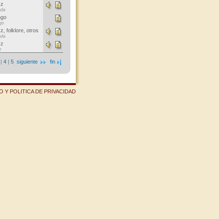
zz
ada
ngo
go
z, folklore, otros
ada
zz
z
|
4
|
5
siguiente
fin
 Y POLITICA DE PRIVACIDAD