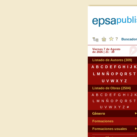
Buscador 
Viernes 7 de Agosto
de 2026 | 21 : 39
Listado de Autores (309)
A
B
C
D
E
F
G
H
I
J
K
L
M
N
Ñ
O
P
Q
R
S
T
U
V
W
X
Y
Z
Listado de Obras (2504)
A
B
C
D
E
F
G
H
I
J
K
L
M
N
Ñ
O
P
Q
R
S
T
U
V
W
X
Y
Z
#
Formaciones
Formaciones usuales