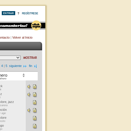
ntacto
|
Volver al Inicio
|
4
|
5
siguiente
fin
ck
k
zz
z
klore, jazz
carera
ción
 age
klore
ecito
ngo
go