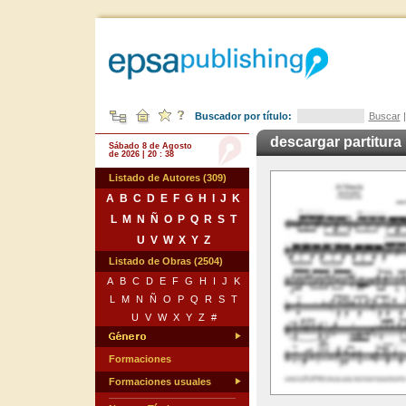
Buscador por título:
Buscar
descargar partitura
Sábado 8 de Agosto
de 2026 | 20 : 38
Listado de Autores (309)
A
B
C
D
E
F
G
H
I
J
K
L
M
N
Ñ
O
P
Q
R
S
T
U
V
W
X
Y
Z
Listado de Obras (2504)
A
B
C
D
E
F
G
H
I
J
K
L
M
N
Ñ
O
P
Q
R
S
T
U
V
W
X
Y
Z
#
Formaciones
Formaciones usuales