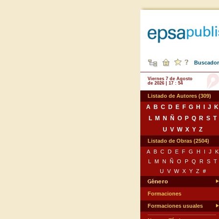
Buscador 
Viernes 7 de Agosto
de 2026 | 17 : 54
Listado de Autores (309)
A
B
C
D
E
F
G
H
I
J
K
L
M
N
Ñ
O
P
Q
R
S
T
U
V
W
X
Y
Z
Listado de Obras (2504)
A
B
C
D
E
F
G
H
I
J
K
L
M
N
Ñ
O
P
Q
R
S
T
U
V
W
X
Y
Z
#
Formaciones
Formaciones usuales