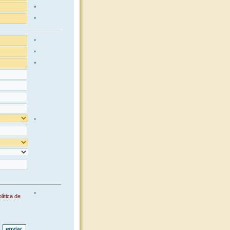
*
*
*
*
*
*
*
lítica de