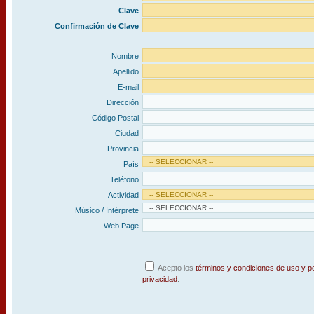
Clave
Confirmación de Clave
Nombre
Apellido
E-mail
Dirección
Código Postal
Ciudad
Provincia
País
Teléfono
Actividad
Músico / Intérprete
Web Page
Acepto los
términos y condiciones de uso y po
privacidad
.