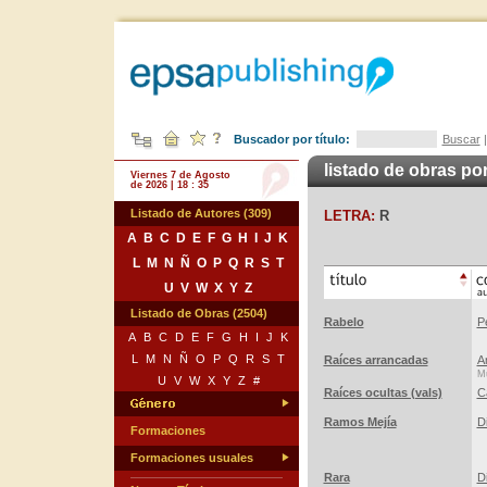
Buscador por título:
Buscar
listado de obras por
Viernes 7 de Agosto
de 2026 | 18 : 35
Listado de Autores (309)
LETRA:
R
A
B
C
D
E
F
G
H
I
J
K
L
M
N
Ñ
O
P
Q
R
S
T
U
V
W
X
Y
Z
Listado de Obras (2504)
Rabelo
P
A
B
C
D
E
F
G
H
I
J
K
L
M
N
Ñ
O
P
Q
R
S
T
Raíces arrancadas
A
Mú
U
V
W
X
Y
Z
#
Raíces ocultas (vals)
C
Ramos Mejía
D
Formaciones
Formaciones usuales
Rara
D