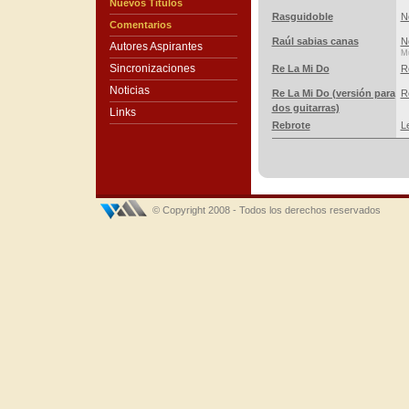
Nuevos Títulos
Rasguidoble
N
Comentarios
Raúl sabias canas
N
Autores Aspirantes
Mú
Sincronizaciones
Re La Mi Do
R
Noticias
Re La Mi Do (versión para
R
dos guitarras)
Links
Rebrote
L
© Copyright 2008 - Todos los derechos reservados