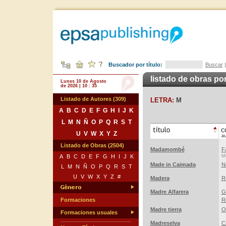
Buscador por título:
Buscar
listado de obras por
Lunes 10 de Agosto
de 2026 | 10 : 35
Listado de Autores (309)
LETRA:
M
A
B
C
D
E
F
G
H
I
J
K
L
M
N
Ñ
O
P
Q
R
S
T
U
V
W
X
Y
Z
Listado de Obras (2504)
Madamombé
F
A
B
C
D
E
F
G
H
I
J
K
Mú
Made in Caimada
N
L
M
N
Ñ
O
P
Q
R
S
T
U
V
W
X
Y
Z
#
Madera
R
Madre Alfarera
G
Formaciones
R
Madre tierra
O
Formaciones usuales
Madreselva
Ca