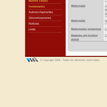
Nuevos Títulos
Mú
Madrugada
J
Comentarios
M
Autores Aspirantes
S
(M
Sincronizaciones
Madrugada
A
Noticias
(M
Madrugadas guitarreras
C
Links
Malambo del hombre
C
nuevo
© Copyright 2008 - Todos los derechos reservados