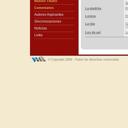
Nuevos Títulos
S
Comentarios
La piedrita
P
Autores Aspirantes
Lorena
P
Sincronizaciones
La Isla
G
Mú
Noticias
Los de así
L
Links
© Copyright 2008 - Todos los derechos reservados