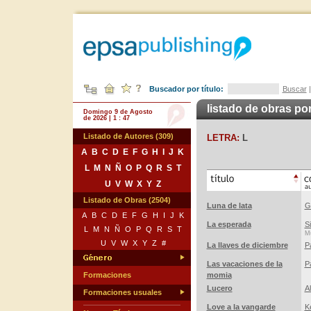
Buscador por título:
Buscar
listado de obras por
Domingo 9 de Agosto
de 2026 | 1 : 47
Listado de Autores (309)
LETRA:
L
A
B
C
D
E
F
G
H
I
J
K
L
M
N
Ñ
O
P
Q
R
S
T
U
V
W
X
Y
Z
Listado de Obras (2504)
Luna de lata
G
A
B
C
D
E
F
G
H
I
J
K
La esperada
S
L
M
N
Ñ
O
P
Q
R
S
T
Mú
U
V
W
X
Y
Z
#
La llaves de diciembre
Pa
Las vacaciones de la
P
Formaciones
momia
Lucero
A
Formaciones usuales
Love a la vangarde
K