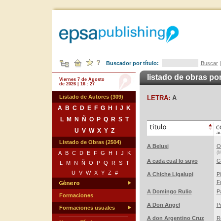
Buscador por título:
Buscar
listado de obras por
Viernes 7 de Agosto
de 2026 | 16 : 27
Listado de Autores (309)
LETRA:
A
A
B
C
D
E
F
G
H
I
J
K
L
M
N
Ñ
O
P
Q
R
S
T
U
V
W
X
Y
Z
Listado de Obras (2504)
A Belusi
O
A
B
C
D
E
F
G
H
I
J
K
(M
A cada cual lo suyo
G
L
M
N
Ñ
O
P
Q
R
S
T
U
V
W
X
Y
Z
#
A Chiche Ligalupi
P
Fr
A Domingo Rulio
P
Formaciones
A Don Angel
P
Formaciones usuales
A don Argentino Cruz
R