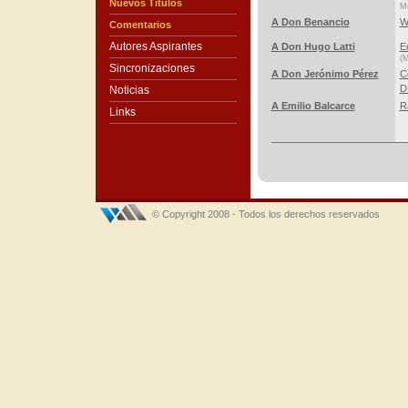
Nuevos Títulos
Mú
A Don Benancio
W
Comentarios
Autores Aspirantes
A Don Hugo Latti
E
(M
Sincronizaciones
A Don Jerónimo Pérez
C
D
Noticias
A Emilio Balcarce
R
Links
© Copyright 2008 - Todos los derechos reservados