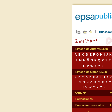
Buscador 
Viernes 7 de Agosto
de 2026 | 4 : 29
Listado de Autores (309)
A
B
C
D
E
F
G
H
I
J
K
L
M
N
Ñ
O
P
Q
R
S
T
U
V
W
X
Y
Z
Listado de Obras (2504)
A
B
C
D
E
F
G
H
I
J
K
L
M
N
Ñ
O
P
Q
R
S
T
U
V
W
X
Y
Z
#
Formaciones
Formaciones usuales