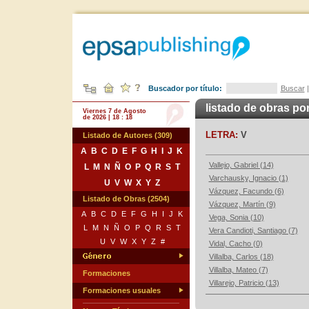
Buscador por título:
Buscar
listado de obras po
Viernes 7 de Agosto
de 2026 | 18 : 18
LETRA:
V
Listado de Autores (309)
A
B
C
D
E
F
G
H
I
J
K
Vallejo, Gabriel (14)
L
M
N
Ñ
O
P
Q
R
S
T
Varchausky, Ignacio (1)
U
V
W
X
Y
Z
Vázquez, Facundo (6)
Listado de Obras (2504)
Vázquez, Martín (9)
A
B
C
D
E
F
G
H
I
J
K
Vega, Sonia (10)
L
M
N
Ñ
O
P
Q
R
S
T
Vera Candioti, Santiago (7)
U
V
W
X
Y
Z
#
Vidal, Cacho (0)
Villalba, Carlos (18)
Villalba, Mateo (7)
Formaciones
Villarejo, Patricio (13)
Formaciones usuales