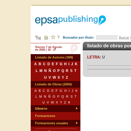
Buscador por título:
Buscar
listado de obras po
Viernes 7 de Agosto
de 2026 | 18 : 27
LETRA:
U
Listado de Autores (309)
A
B
C
D
E
F
G
H
I
J
K
L
M
N
Ñ
O
P
Q
R
S
T
U
V
W
X
Y
Z
Listado de Obras (2504)
A
B
C
D
E
F
G
H
I
J
K
L
M
N
Ñ
O
P
Q
R
S
T
U
V
W
X
Y
Z
#
Formaciones
Formaciones usuales