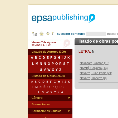
Buscador por título:
Buscar
listado de obras po
Viernes 7 de Agosto
de 2026 | 17 : 05
LETRA:
N
Listado de Autores (309)
A
B
C
D
E
F
G
H
I
J
K
Nakazato, Gastón (13)
L
M
N
Ñ
O
P
Q
R
S
T
NAMBÍ, Conjunto (14)
U
V
W
X
Y
Z
Navarro, Juan Pablo (21)
Listado de Obras (2504)
Navarro, Roberto (0)
A
B
C
D
E
F
G
H
I
J
K
L
M
N
Ñ
O
P
Q
R
S
T
U
V
W
X
Y
Z
#
Formaciones
Formaciones usuales