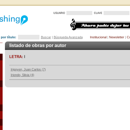
por título:
Buscar
|
Búsqueda Avanzada
Institucional
|
Newsletter
|
Co
listado de obras por autor
LETRA:
I
Irigoyen, Juan Carlos (7)
Iriondo, Silvia (4)