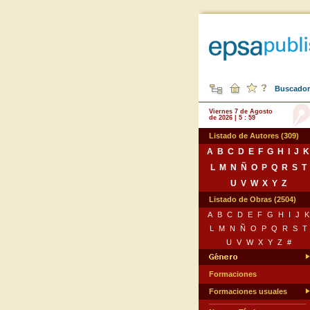
Buscador 
Viernes 7 de Agosto
de 2026 | 5 : 59
Listado de Autores (309)
A
B
C
D
E
F
G
H
I
J
K
L
M
N
Ñ
O
P
Q
R
S
T
U
V
W
X
Y
Z
Listado de Obras (2504)
A
B
C
D
E
F
G
H
I
J
K
L
M
N
Ñ
O
P
Q
R
S
T
U
V
W
X
Y
Z
#
Formaciones
Formaciones usuales