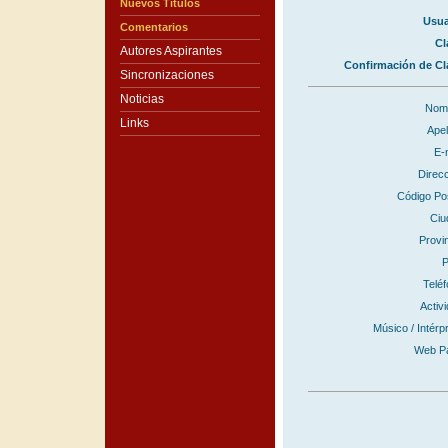
Nuevos Títulos
Usua
Comentarios
Cl
Autores Aspirantes
Confirmación de Cl
Sincronizaciones
Noticias
Nom
Links
Apel
E-
Direc
Código Po
Ciu
Provi
P
Telé
Activ
Músico / Intérp
Web P