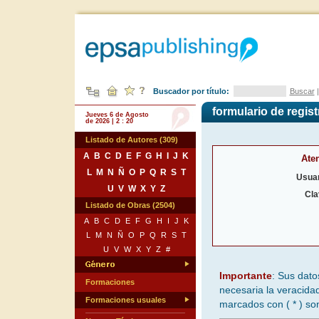
Buscador por título:
Buscar
formulario de regist
Jueves 6 de Agosto
de 2026 | 2 : 20
Listado de Autores (309)
A
B
C
D
E
F
G
H
I
J
K
Ate
L
M
N
Ñ
O
P
Q
R
S
T
Usuar
U
V
W
X
Y
Z
Cla
Listado de Obras (2504)
A
B
C
D
E
F
G
H
I
J
K
L
M
N
Ñ
O
P
Q
R
S
T
U
V
W
X
Y
Z
#
Importante
: Sus dato
Formaciones
necesaria la veracida
Formaciones usuales
marcados con (
*
) son