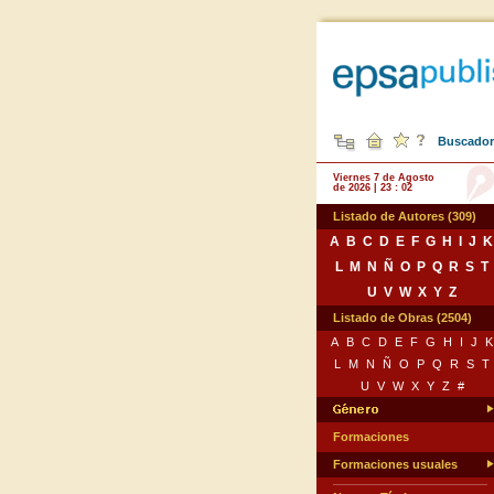
Buscador 
Viernes 7 de Agosto
de 2026 | 23 : 02
Listado de Autores (309)
A
B
C
D
E
F
G
H
I
J
K
L
M
N
Ñ
O
P
Q
R
S
T
U
V
W
X
Y
Z
Listado de Obras (2504)
A
B
C
D
E
F
G
H
I
J
K
L
M
N
Ñ
O
P
Q
R
S
T
U
V
W
X
Y
Z
#
Formaciones
Formaciones usuales