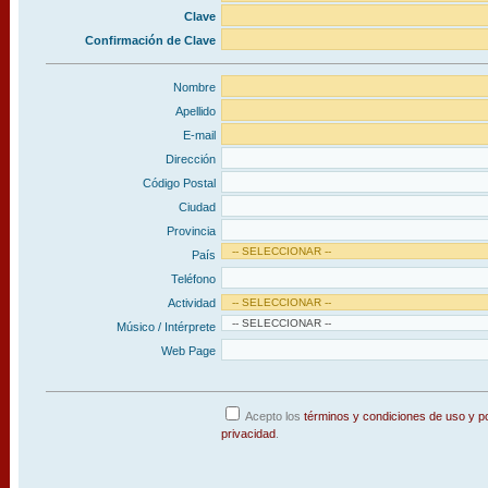
Clave
Confirmación de Clave
Nombre
Apellido
E-mail
Dirección
Código Postal
Ciudad
Provincia
País
Teléfono
Actividad
Músico / Intérprete
Web Page
Acepto los
términos y condiciones de uso y po
privacidad
.