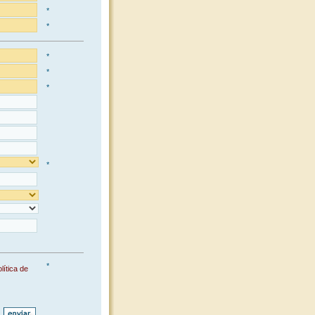
*
*
*
*
*
*
*
lítica de