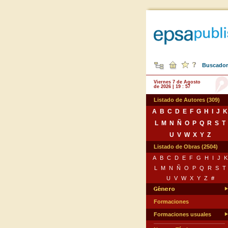
Buscador 
Viernes 7 de Agosto
de 2026 | 19 : 57
Listado de Autores (309)
A
B
C
D
E
F
G
H
I
J
K
L
M
N
Ñ
O
P
Q
R
S
T
U
V
W
X
Y
Z
Listado de Obras (2504)
A
B
C
D
E
F
G
H
I
J
K
L
M
N
Ñ
O
P
Q
R
S
T
U
V
W
X
Y
Z
#
Formaciones
Formaciones usuales