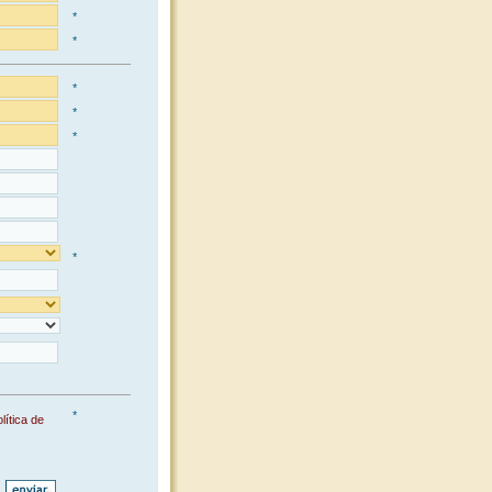
*
*
*
*
*
*
*
lítica de