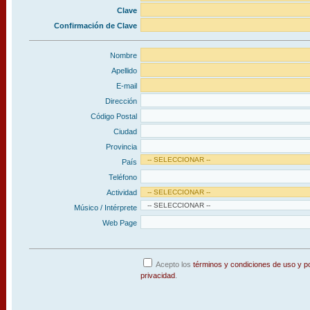
Clave
Confirmación de Clave
Nombre
Apellido
E-mail
Dirección
Código Postal
Ciudad
Provincia
País
Teléfono
Actividad
Músico / Intérprete
Web Page
Acepto los
términos y condiciones de uso y po
privacidad
.