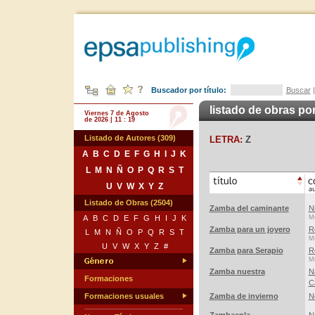
Buscador por título:
Buscar
listado de obras por
Viernes 7 de Agosto
de 2026 | 11 : 19
Listado de Autores (309)
LETRA:
Z
A
B
C
D
E
F
G
H
I
J
K
L
M
N
Ñ
O
P
Q
R
S
T
U
V
W
X
Y
Z
Listado de Obras (2504)
Zamba del caminante
Ni
A
B
C
D
E
F
G
H
I
J
K
Mú
Zamba para un joyero
R
L
M
N
Ñ
O
P
Q
R
S
T
Mú
U
V
W
X
Y
Z
#
Zamba para Serapio
R
Mú
Zamba nuestra
N
Formaciones
C
Formaciones usuales
Zamba de invierno
N