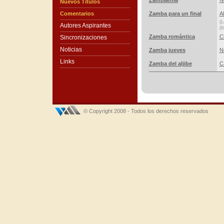
Zambaenla
N
Nuevos Títulos
Comentarios
Zamba para un final
A
(L
Autores Aspirantes
(M
Zamba romántica
C
Sincronizaciones
Noticias
Zamba jueves
N
Links
Zamba del aljibe
C
© Copyright 2008 - Todos los derechos reservados